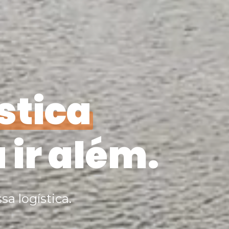
stica
 ir além.
sa logística.