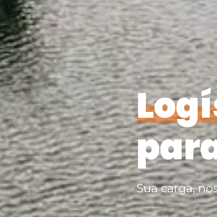
Logí
para
100
%
Sua carga, nos